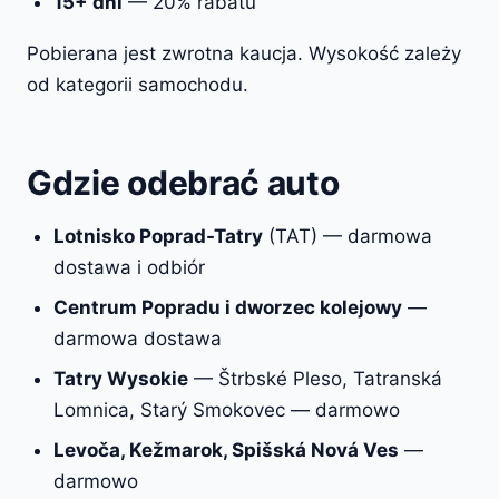
15+ dni
— 20% rabatu
Pobierana jest zwrotna kaucja. Wysokość zależy
od kategorii samochodu.
Gdzie odebrać auto
Lotnisko Poprad-Tatry
(TAT) — darmowa
dostawa i odbiór
Centrum Popradu i dworzec kolejowy
—
darmowa dostawa
Tatry Wysokie
— Štrbské Pleso, Tatranská
Lomnica, Starý Smokovec — darmowo
Levoča, Kežmarok, Spišská Nová Ves
—
darmowo